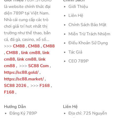
là website chính thức đại
Giới Thiệu
diện 789P tại Việt Nam.
Liên Hệ
Nhà cái cung cấp các trò
Chính Sách Bảo Mật
chơi giải trí hot nhất thị
trường như thể thao, bắn
Miễn Trừ Trách Nhiệm
cá, đá gà, casino, xổ số...
Điều Khoản Sử Dụng
>>>
CM88
,
CM88
,
CM88
Tác Giả
,
CM88
,
link cm88
,
link
cm88
,
link cm88
,
link
CEO 789P
cm88
,
>>>
SC88 Com
,
https://sc88.gold/
,
https://sc88.market/
,
SC88 2026
,
>>>
F168
,
F168
,
Hướng Dẫn
Liên Hệ
Đăng Ký 789P
Địa chỉ:
725 Nguyễn